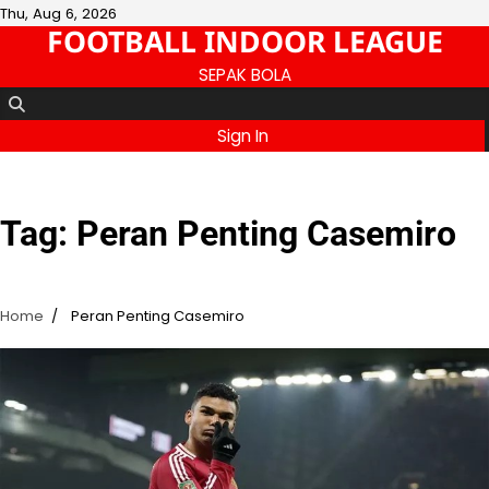
Skip
Thu, Aug 6, 2026
FOOTBALL INDOOR LEAGUE
to
content
SEPAK BOLA
Sign In
Tag:
Peran Penting Casemiro
Home
Peran Penting Casemiro