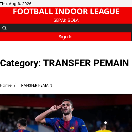
Skip
Thu, Aug 6, 2026
FOOTBALL INDOOR LEAGUE
to
content
SEPAK BOLA
Sign In
Category:
TRANSFER PEMAIN
Home
TRANSFER PEMAIN