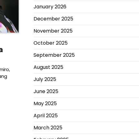
January 2026
December 2025
November 2025
October 2025
a
September 2025
August 2025
iro,
ang
July 2025
June 2025
May 2025
April 2025
March 2025