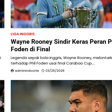
LIGA INGGRIS
Wayne Rooney Sindir Keras Peran P
Foden di Final
i
Legenda sepak bola Inggris, Wayne Rooney, melontarka
terhadap Phil Foden usai final Carabao Cup.…
adminindoorle
03/25/2026