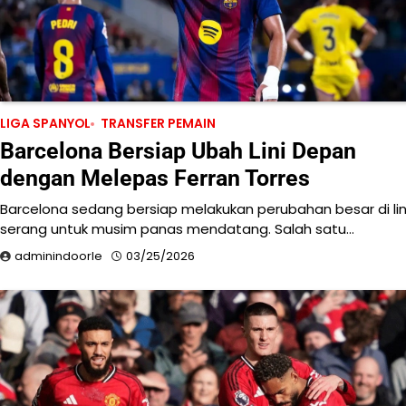
LIGA SPANYOL
TRANSFER PEMAIN
Barcelona Bersiap Ubah Lini Depan
dengan Melepas Ferran Torres
Barcelona sedang bersiap melakukan perubahan besar di lin
serang untuk musim panas mendatang. Salah satu…
adminindoorle
03/25/2026