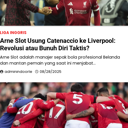
LIGA INGGRIS
Arne Slot Usung Catenaccio ke Liverpool:
Revolusi atau Bunuh Diri Taktis?
​Arne Slot adalah manajer sepak bola profesional Belanda
dan mantan pemain yang saat ini menjabat…
adminindoorle
08/28/2025