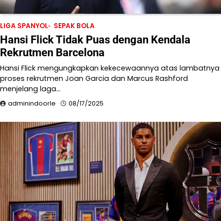
LIGA SPANYOL
SEPAK BOLA
Hansi Flick Tidak Puas dengan Kendala
Rekrutmen Barcelona
Hansi Flick mengungkapkan kekecewaannya atas lambatnya
proses rekrutmen Joan Garcia dan Marcus Rashford
menjelang laga…
adminindoorle
08/17/2025