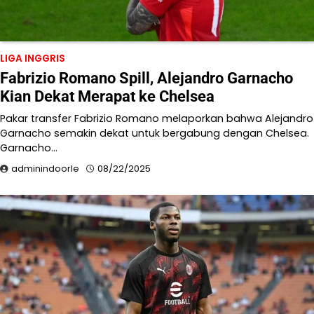
LIGA INGGRIS
Fabrizio Romano Spill, Alejandro Garnacho
Kian Dekat Merapat ke Chelsea
Pakar transfer Fabrizio Romano melaporkan bahwa Alejandro
Garnacho semakin dekat untuk bergabung dengan Chelsea​.
Garnacho…
adminindoorle
08/22/2025