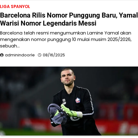
LIGA SPANYOL
Barcelona Rilis Nomor Punggung Baru, Yamal
Warisi Nomor Legendaris Messi
Barcelona telah resmi mengumumkan Lamine Yamal akan
mengenakan nomor punggung 10 mulai musim 2025/2026,
sebuah…
adminindoorle
08/16/2025