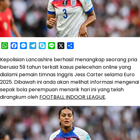
WhatsApp
Facebook
Messenger
Telegram
Skype
Line
X
Share
Kepolisian Lancashire berhasil menangkap seorang pria
berusia 59 tahun terkait kasus pelecehan online yang
dialami pemain timnas Inggris Jess Carter selama Euro
2025. Dibawah ini anda akan melihat informasi mengenai
sepak bola perempuan menarik hari ini yang telah
dirangkum oleh
FOOTBALL INDOOR LEAGUE
.