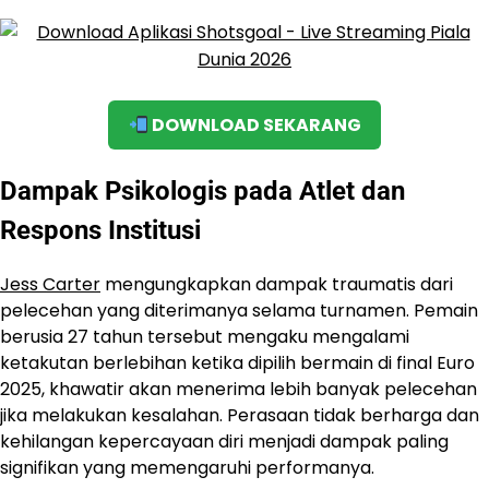
DOWNLOAD SEKARANG
Dampak Psikologis pada Atlet dan
Respons Institusi
Jess Carter
mengungkapkan dampak traumatis dari
pelecehan yang diterimanya selama turnamen. Pemain
berusia 27 tahun tersebut mengaku mengalami
ketakutan berlebihan ketika dipilih bermain di final Euro
2025, khawatir akan menerima lebih banyak pelecehan
jika melakukan kesalahan. Perasaan tidak berharga dan
kehilangan kepercayaan diri menjadi dampak paling
signifikan yang memengaruhi performanya.