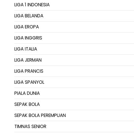
LIGA 1 INDONESIA
LIGA BELANDA
LIGA EROPA
LIGA INGGRIS
LIGA ITALIA
LIGA JERMAN
LIGA PRANCIS
LIGA SPANYOL
PIALA DUNIA
SEPAK BOLA
SEPAK BOLA PEREMPUAN
TIMNAS SENIOR