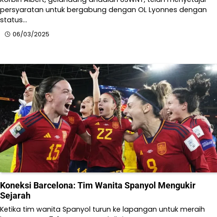
persyaratan untuk bergabung dengan OL Lyonnes dengan
status…
06/03/2025
Koneksi Barcelona: Tim Wanita Spanyol Mengukir
Sejarah
Ketika tim wanita Spanyol turun ke lapangan untuk meraih