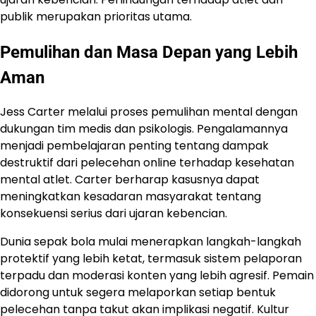
publik merupakan prioritas utama.
Pemulihan dan Masa Depan yang Lebih
Aman
Jess Carter melalui proses pemulihan mental dengan
dukungan tim medis dan psikologis. Pengalamannya
menjadi pembelajaran penting tentang dampak
destruktif dari pelecehan online terhadap kesehatan
mental atlet. Carter berharap kasusnya dapat
meningkatkan kesadaran masyarakat tentang
konsekuensi serius dari ujaran kebencian.
Dunia sepak bola mulai menerapkan langkah-langkah
protektif yang lebih ketat, termasuk sistem pelaporan
terpadu dan moderasi konten yang lebih agresif. Pemain
didorong untuk segera melaporkan setiap bentuk
pelecehan tanpa takut akan implikasi negatif. Kultur