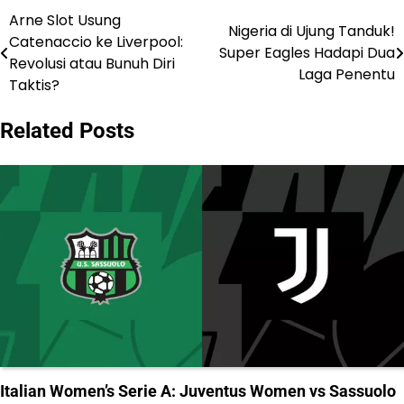
Arne Slot Usung
Post
Nigeria di Ujung Tanduk!
Catenaccio ke Liverpool:
Super Eagles Hadapi Dua
navigation
Revolusi atau Bunuh Diri
Laga Penentu
Taktis?
Related Posts
Italian Women’s Serie A: Juventus Women vs Sassuolo