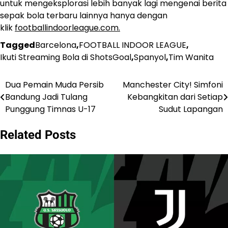
untuk mengeksplorasi lebih banyak lagi mengenai berita
sepak bola terbaru lainnya hanya dengan
klik
footballindoorleague.com.
Tagged
Barcelona
,
FOOTBALL INDOOR LEAGUE
,
Ikuti Streaming Bola di ShotsGoal
,
Spanyol
,
Tim Wanita
Dua Pemain Muda Persib
Manchester City! Simfoni
Post
Bandung Jadi Tulang
Kebangkitan dari Setiap
navigation
Punggung Timnas U-17
Sudut Lapangan
Related Posts