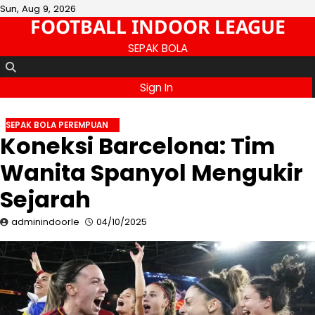
Skip
Sun, Aug 9, 2026
FOOTBALL INDOOR LEAGUE
to
content
SEPAK BOLA
Sign In
SEPAK BOLA PEREMPUAN
Koneksi Barcelona: Tim
Wanita Spanyol Mengukir
Sejarah
adminindoorle
04/10/2025