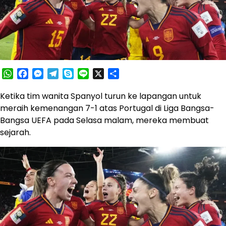
WhatsApp
Facebook
Messenger
Telegram
Skype
Line
X
Share
Ketika tim wanita Spanyol turun ke lapangan untuk
meraih kemenangan 7-1 atas Portugal di Liga Bangsa-
Bangsa UEFA pada Selasa malam, mereka membuat
sejarah.