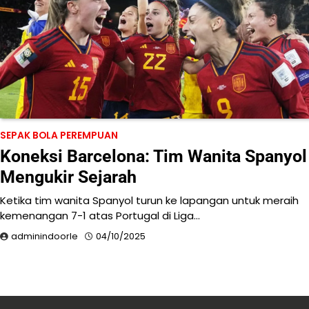
SEPAK BOLA PEREMPUAN
Koneksi Barcelona: Tim Wanita Spanyol
Mengukir Sejarah
Ketika tim wanita Spanyol turun ke lapangan untuk meraih
kemenangan 7-1 atas Portugal di Liga…
adminindoorle
04/10/2025