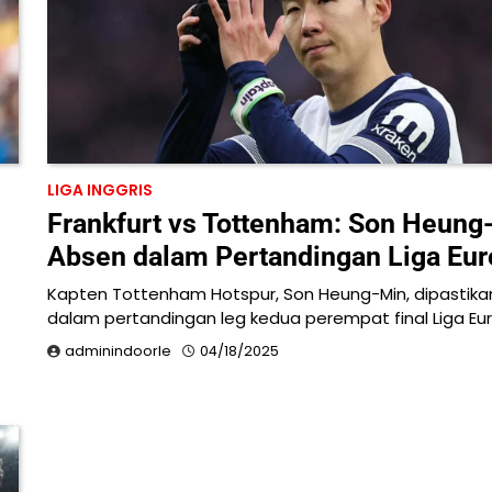
LIGA INGGRIS
Frankfurt vs Tottenham: Son Heung
Absen dalam Pertandingan Liga Eu
Kapten Tottenham Hotspur, Son Heung-Min, dipastik
dalam pertandingan leg kedua perempat final Liga Eu
adminindoorle
04/18/2025