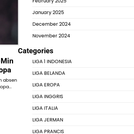
February 2025
January 2025
December 2024
November 2024
Categories
-Min
LIGA 1 INDONESIA
ropa
LIGA BELANDA
an absen
LIGA EROPA
ropa…
LIGA INGGRIS
LIGA ITALIA
LIGA JERMAN
LIGA PRANCIS