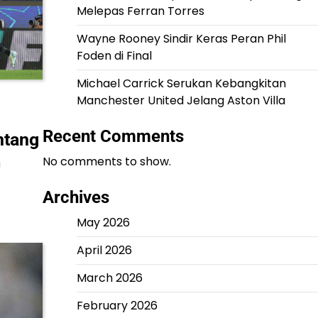
Melepas Ferran Torres
Wayne Rooney Sindir Keras Peran Phil
Foden di Final
Michael Carrick Serukan Kebangkitan
Manchester United Jelang Aston Villa
Recent Comments
ntang
No comments to show.
a
Archives
May 2026
April 2026
March 2026
February 2026