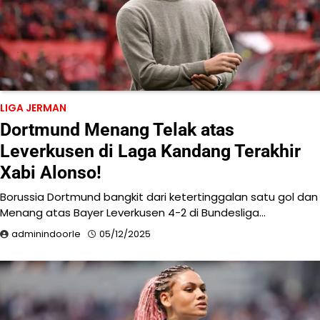
LIGA JERMAN
Dortmund Menang Telak atas
Leverkusen di Laga Kandang Terakhir
Xabi Alonso!
Borussia Dortmund bangkit dari ketertinggalan satu gol dan
Menang atas Bayer Leverkusen 4-2 di Bundesliga…
adminindoorle
05/12/2025