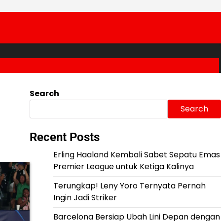
Search
Search
Recent Posts
Erling Haaland Kembali Sabet Sepatu Emas
Premier League untuk Ketiga Kalinya
Terungkap! Leny Yoro Ternyata Pernah
Ingin Jadi Striker
Barcelona Bersiap Ubah Lini Depan dengan