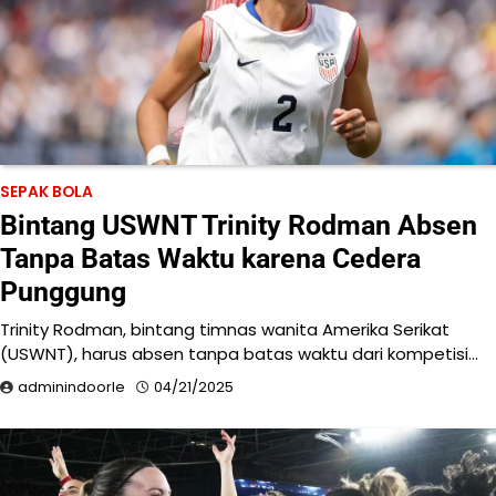
SEPAK BOLA
Bintang USWNT Trinity Rodman Absen
Tanpa Batas Waktu karena Cedera
Punggung
Trinity Rodman, bintang timnas wanita Amerika Serikat
(USWNT), harus absen tanpa batas waktu dari kompetisi…
adminindoorle
04/21/2025