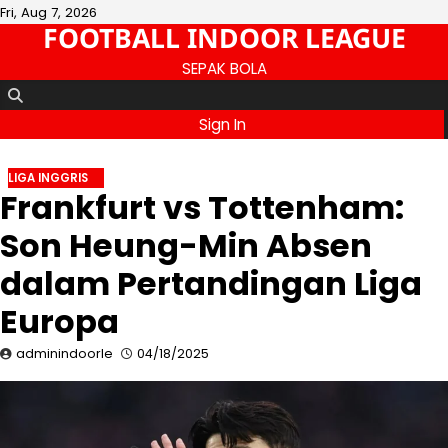
Skip
Fri, Aug 7, 2026
FOOTBALL INDOOR LEAGUE
to
content
SEPAK BOLA
Sign In
LIGA INGGRIS
Frankfurt vs Tottenham:
Son Heung-Min Absen
dalam Pertandingan Liga
Europa
adminindoorle
04/18/2025