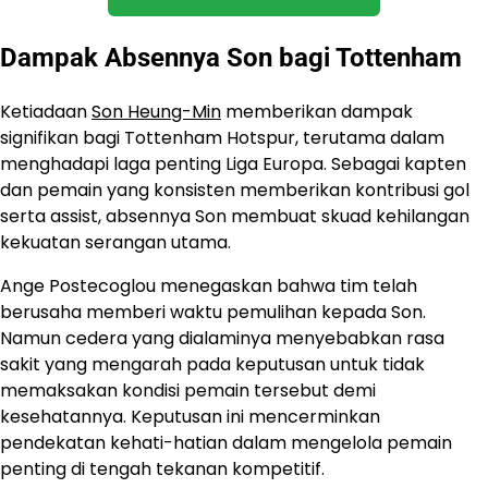
Dampak Absennya Son bagi Tottenham
Ketiadaan
Son Heung-Min
memberikan dampak
signifikan bagi Tottenham Hotspur, terutama dalam
menghadapi laga penting Liga Europa. Sebagai kapten
dan pemain yang konsisten memberikan kontribusi gol
serta assist, absennya Son membuat skuad kehilangan
kekuatan serangan utama.
Ange Postecoglou menegaskan bahwa tim telah
berusaha memberi waktu pemulihan kepada Son.
Namun cedera yang dialaminya menyebabkan rasa
sakit yang mengarah pada keputusan untuk tidak
memaksakan kondisi pemain tersebut demi
kesehatannya. Keputusan ini mencerminkan
pendekatan kehati-hatian dalam mengelola pemain
penting di tengah tekanan kompetitif.