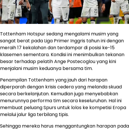
Tottenham Hotspur sedang mengalami musim yang
sangat berat pada Liga Primer Inggris tahun ini dengan
meraih 17 kekalahan dan terdampar di posisi ke-15
klasemen sementara. Kondisi ini menimbulkan tekanan
besar terhadap pelatih Ange Postecoglou yang kini
menjalani musim keduanya bersama tim.
Penampilan Tottenham yang jauh dari harapan
diperparah dengan krisis cedera yang melanda skuad
secara berkelanjutan. Kemudian juga menyebabkan
menurunnya performa tim secara keseluruhan. Hal ini
membuat peluang Spurs untuk lolos ke kompetisi Eropa
melalui jalur liga terbilang tipis.
Sehingga mereka harus menggantungkan harapan pada