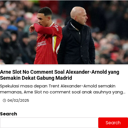
Arne Slot No Comment Soal Alexander-Arnold yang
Semakin Dekat Gabung Madrid
Spekulasi masa depan Trent Alexander-Arnold semakin
memanas, Arne Slot no comment soal anak asuhnya yang…
04/02/2025
Search
Search