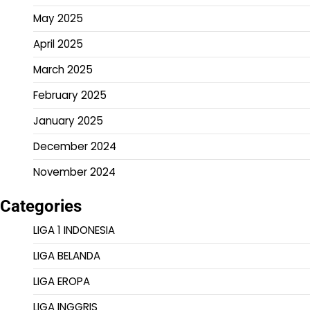
May 2025
April 2025
March 2025
February 2025
January 2025
December 2024
November 2024
Categories
LIGA 1 INDONESIA
LIGA BELANDA
LIGA EROPA
LIGA INGGRIS