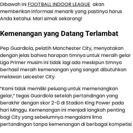
Dibawah ini
FOOTBALL INDOOR LEAGUE
akan
memberikan informasi menarik yang pastinya harus
Anda ketahui. Mari simak sekarang!
Kemenangan yang Datang Terlambat
Pep Guardiola, pelatih Manchester City, menyatakan
dengan jelas bahwa harapan timnya untuk meraih gelar
Liga Primer musim ini tidak lagi ada meskipun timnya
berhasil meraih kemenangan yang sangat dibutuhkan
melawan Leicester City.
“Kami tidak memiliki peluang untuk memenangkan
gelar,” tegas Guardiola setelah pertandingan yang
berakhir dengan skor 2-0 di Stadion King Power pada
hari Minggu. Kemenangan ini menjadi langkah penting
bagi City yang sebelumnya mengalami lima
pertandingan tanpa kemenangan di berbagai kompetisi.