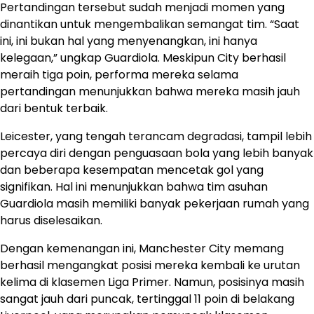
Pertandingan tersebut sudah menjadi momen yang
dinantikan untuk mengembalikan semangat tim. “Saat
ini, ini bukan hal yang menyenangkan, ini hanya
kelegaan,” ungkap Guardiola. Meskipun City berhasil
meraih tiga poin, performa mereka selama
pertandingan menunjukkan bahwa mereka masih jauh
dari bentuk terbaik.
Leicester, yang tengah terancam degradasi, tampil lebih
percaya diri dengan penguasaan bola yang lebih banyak
dan beberapa kesempatan mencetak gol yang
signifikan. Hal ini menunjukkan bahwa tim asuhan
Guardiola masih memiliki banyak pekerjaan rumah yang
harus diselesaikan.
Dengan kemenangan ini, Manchester City memang
berhasil mengangkat posisi mereka kembali ke urutan
kelima di klasemen Liga Primer. Namun, posisinya masih
sangat jauh dari puncak, tertinggal 11 poin di belakang