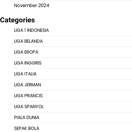
November 2024
Categories
LIGA 1 INDONESIA
LIGA BELANDA
LIGA EROPA
LIGA INGGRIS
LIGA ITALIA
LIGA JERMAN
LIGA PRANCIS
LIGA SPANYOL
PIALA DUNIA
SEPAK BOLA