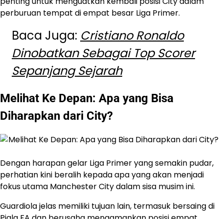
penting untuk menguatkan kembali posisi City dalam
perburuan tempat di empat besar Liga Primer.
Baca Juga:
​Cristiano Ronaldo
Dinobatkan Sebagai Top Scorer
Sepanjang Sejarah
Melihat Ke Depan: Apa yang Bisa
Diharapkan dari City?
Dengan harapan gelar Liga Primer yang semakin pudar,
perhatian kini beralih kepada apa yang akan menjadi
fokus utama Manchester City dalam sisa musim ini.
Guardiola jelas memiliki tujuan lain, termasuk bersaing di
Piala FA dan berusaha mengamankan posisi empat