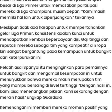
besar di Liga Primer untuk memastikan partisipasi
mereka di Liga Champions musim depan. “Kami masih
memiliki hal lain untuk diperjuangkan,” tekannya.
Meskipun tidak ada harapan untuk mempertahankan
gelar Liga Primer, konsistensi adalah kunci untuk
mendapatkan kembali kepercayaan diri. Gaji tinggi dan
reputasi mereka sebagai tim yang kompetitif di Eropa
kini sangat bergantung pada kemampuan untuk bangkit
dari keterpurukan ini.
Pelatih asal Spanyol itu menginginkan para pemainnya
untuk bangkit dan mengambil kesempatan ini untuk
menunjukkan bahwa mereka masih merupakan tim
yang mampu bersaing di level tertinggi. “Dengan hasil ini,
kami bisa menenangkan pikiran kami sekarang dengan
meraih hasil,” ungkap Guardiola.
Kemenangan ini memberi mereka momen positif yang