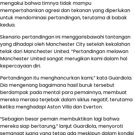
mengakui bahwa timnya tidak mampu
mempertahankan agresi dan tekanan yang diperlukan
untuk mendominasi pertandingan, terutama di babak
kedua.
Skenario pertandingan ini menggarisbawahi tantangan
yang dihadapi oleh Manchester City setelah kekalahan
telak dari Manchester United. “Pertandingan melawan
Manchester United sangat merugikan kami dalam hal
kepercayaan diri.
Pertandingan itu menghancurkan kami,” kata Guardiola.
Dia mengenang bagaimana hasil buruk tersebut
berdampak pada mental para pemainnya, membuat
mereka merasa terjebak dalam siklus negatif, terutama
ketika menghadapi Aston Villa dan Everton.
“Sebagian besar pemain membuktikan lagi bahwa
mereka siap bertarung,” lanjut Guardiola, menyoroti
semangat juang yang tetap ada meskipun dalam kondisi