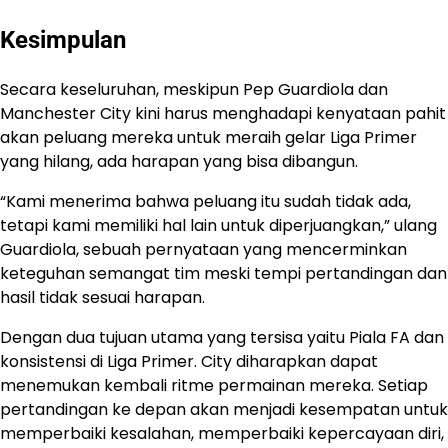
Kesimpulan
Secara keseluruhan, meskipun Pep Guardiola dan
Manchester City kini harus menghadapi kenyataan pahit
akan peluang mereka untuk meraih gelar Liga Primer
yang hilang, ada harapan yang bisa dibangun.
“Kami menerima bahwa peluang itu sudah tidak ada,
tetapi kami memiliki hal lain untuk diperjuangkan,” ulang
Guardiola, sebuah pernyataan yang mencerminkan
keteguhan semangat tim meski tempi pertandingan dan
hasil tidak sesuai harapan.
Dengan dua tujuan utama yang tersisa yaitu Piala FA dan
konsistensi di Liga Primer. City diharapkan dapat
menemukan kembali ritme permainan mereka. Setiap
pertandingan ke depan akan menjadi kesempatan untuk
memperbaiki kesalahan, memperbaiki kepercayaan diri,