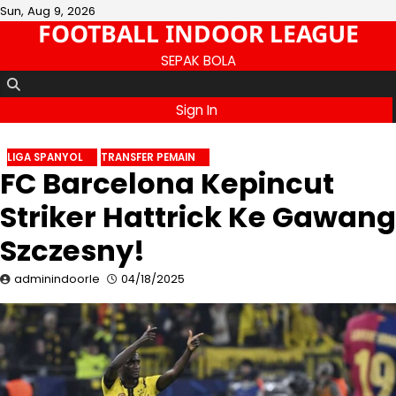
Skip
Sun, Aug 9, 2026
FOOTBALL INDOOR LEAGUE
to
content
SEPAK BOLA
Sign In
LIGA SPANYOL
TRANSFER PEMAIN
FC Barcelona Kepincut
Striker Hattrick Ke Gawang
Szczesny!
adminindoorle
04/18/2025