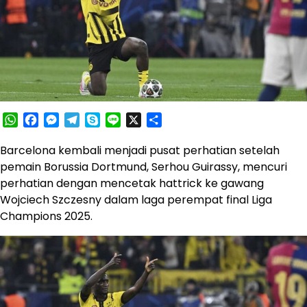
WhatsApp
Facebook
Messenger
Telegram
Skype
Line
X
Share
Barcelona kembali menjadi pusat perhatian setelah
pemain Borussia Dortmund, Serhou Guirassy, mencuri
perhatian dengan mencetak hattrick ke gawang
Wojciech Szczesny dalam laga perempat final Liga
Champions 2025.