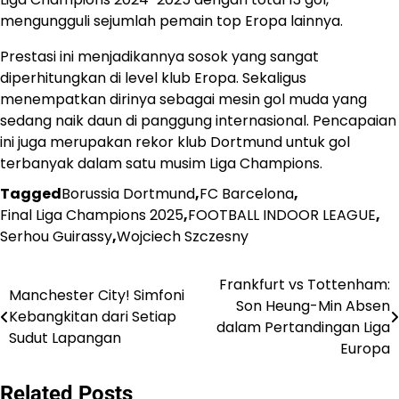
mengungguli sejumlah pemain top Eropa lainnya.
Prestasi ini menjadikannya sosok yang sangat
diperhitungkan di level klub Eropa. Sekaligus
menempatkan dirinya sebagai mesin gol muda yang
sedang naik daun di panggung internasional. Pencapaian
ini juga merupakan rekor klub Dortmund untuk gol
terbanyak dalam satu musim Liga Champions.
Tagged
Borussia Dortmund
,
FC Barcelona
,
Final Liga Champions 2025
,
FOOTBALL INDOOR LEAGUE
,
Serhou Guirassy
,
Wojciech Szczesny
Frankfurt vs Tottenham:
Post
Manchester City! Simfoni
Son Heung-Min Absen
Kebangkitan dari Setiap
navigation
dalam Pertandingan Liga
Sudut Lapangan
Europa
Related Posts