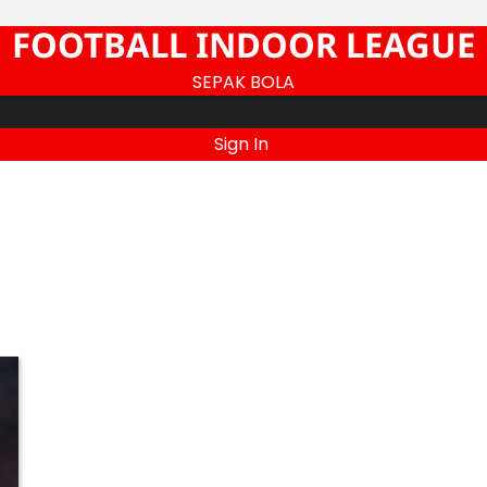
FOOTBALL INDOOR LEAGUE
SEPAK BOLA
Sign In