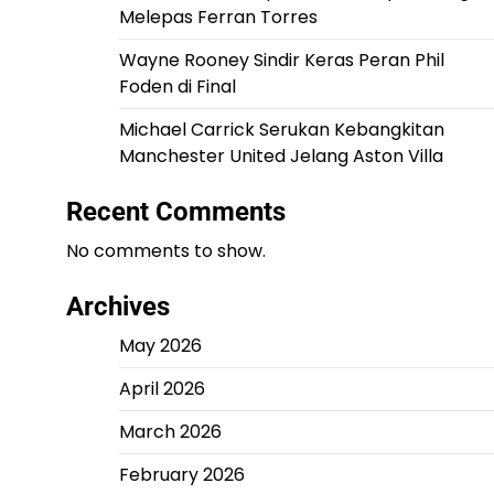
Melepas Ferran Torres
Wayne Rooney Sindir Keras Peran Phil
Foden di Final
Michael Carrick Serukan Kebangkitan
Manchester United Jelang Aston Villa
Recent Comments
No comments to show.
Archives
May 2026
April 2026
March 2026
February 2026