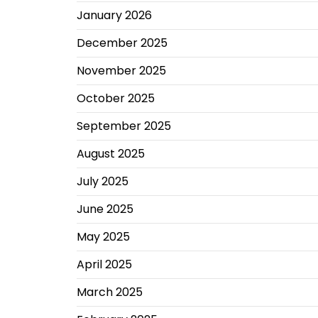
January 2026
December 2025
November 2025
October 2025
September 2025
August 2025
July 2025
June 2025
May 2025
April 2025
March 2025