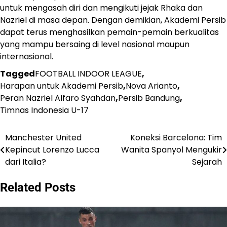
untuk mengasah diri dan mengikuti jejak Rhaka dan
Nazriel di masa depan. Dengan demikian, Akademi Persib
dapat terus menghasilkan pemain-pemain berkualitas
yang mampu bersaing di level nasional maupun
internasional.
Tagged
FOOTBALL INDOOR LEAGUE
,
Harapan untuk Akademi Persib
,
Nova Arianto
,
Peran Nazriel Alfaro Syahdan
,
Persib Bandung
,
Timnas Indonesia U-17
Manchester United
Koneksi Barcelona: Tim
Post
Kepincut Lorenzo Lucca
Wanita Spanyol Mengukir
navigation
dari Italia?
Sejarah
Related Posts