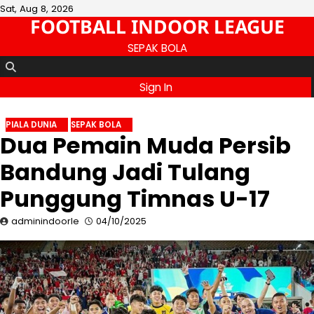
Skip
Sat, Aug 8, 2026
FOOTBALL INDOOR LEAGUE
to
content
SEPAK BOLA
Sign In
PIALA DUNIA
SEPAK BOLA
Dua Pemain Muda Persib
Bandung Jadi Tulang
Punggung Timnas U-17
adminindoorle
04/10/2025