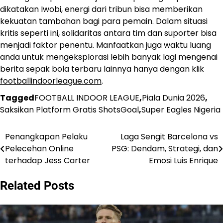
dikatakan Iwobi, energi dari tribun bisa memberikan
kekuatan tambahan bagi para pemain. Dalam situasi
kritis seperti ini, solidaritas antara tim dan suporter bisa
menjadi faktor penentu. Manfaatkan juga waktu luang
anda untuk mengeksplorasi lebih banyak lagi mengenai
berita sepak bola terbaru lainnya hanya dengan klik
footballindoorleague.com
.
Tagged
FOOTBALL INDOOR LEAGUE
,
Piala Dunia 2026
,
Saksikan Platform Gratis ShotsGoal
,
Super Eagles Nigeria
Penangkapan Pelaku
Laga Sengit Barcelona vs
Post
Pelecehan Online
PSG: Dendam, Strategi, dan
navigation
terhadap Jess Carter
Emosi Luis Enrique
Related Posts