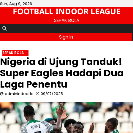
Skip
Sun, Aug 9, 2026
FOOTBALL INDOOR LEAGUE
to
content
SEPAK BOLA
Sign In
SEPAK BOLA
Nigeria di Ujung Tanduk!
Super Eagles Hadapi Dua
Laga Penentu
adminindoorle
09/07/2025