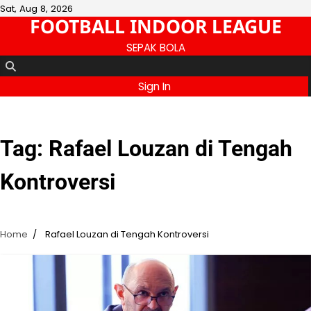
Skip
Sat, Aug 8, 2026
FOOTBALL INDOOR LEAGUE
to
content
SEPAK BOLA
Sign In
Tag:
Rafael Louzan di Tengah
Kontroversi
Home
Rafael Louzan di Tengah Kontroversi