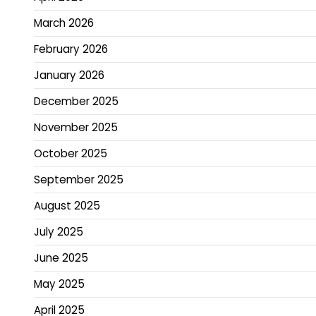
March 2026
February 2026
January 2026
December 2025
November 2025
October 2025
September 2025
August 2025
July 2025
June 2025
May 2025
April 2025