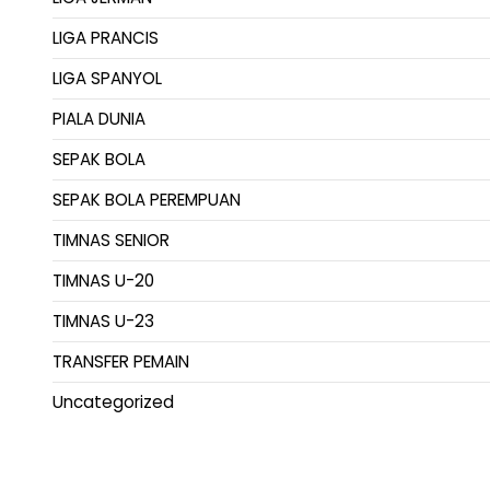
LIGA PRANCIS
LIGA SPANYOL
PIALA DUNIA
SEPAK BOLA
SEPAK BOLA PEREMPUAN
TIMNAS SENIOR
TIMNAS U-20
TIMNAS U-23
TRANSFER PEMAIN
Uncategorized