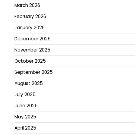
March 2026
February 2026
January 2026
December 2025
November 2025
October 2025
September 2025
August 2025
July 2025
June 2025
May 2025
April 2025