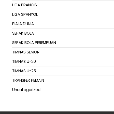
LIGA PRANCIS
LIGA SPANYOL
PIALA DUNIA
SEPAK BOLA
SEPAK BOLA PEREMPUAN
TIMNAS SENIOR
TIMNAS U-20
TIMNAS U-23
TRANSFER PEMAIN
Uncategorized