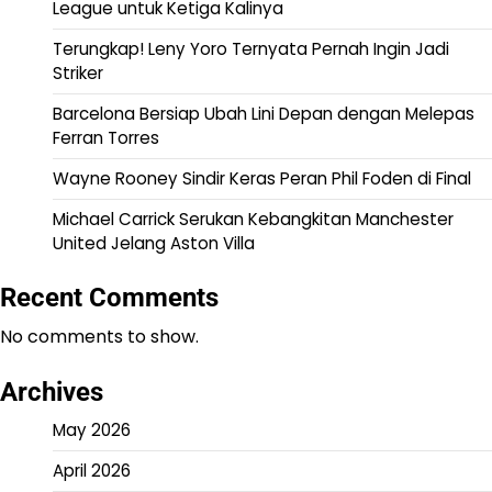
League untuk Ketiga Kalinya
Terungkap! Leny Yoro Ternyata Pernah Ingin Jadi
Striker
Barcelona Bersiap Ubah Lini Depan dengan Melepas
Ferran Torres
Wayne Rooney Sindir Keras Peran Phil Foden di Final
Michael Carrick Serukan Kebangkitan Manchester
United Jelang Aston Villa
Recent Comments
No comments to show.
Archives
May 2026
April 2026