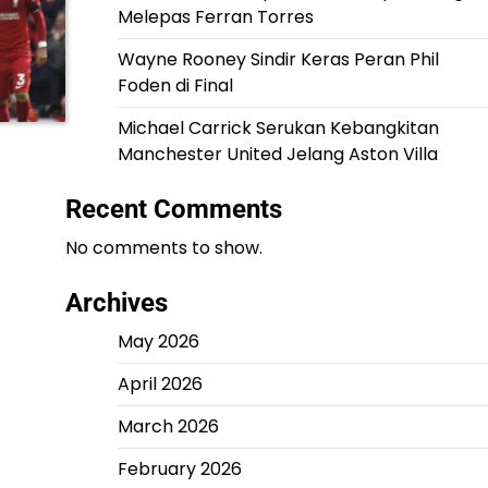
Melepas Ferran Torres
Wayne Rooney Sindir Keras Peran Phil
Foden di Final
Michael Carrick Serukan Kebangkitan
Manchester United Jelang Aston Villa
Recent Comments
No comments to show.
Archives
May 2026
April 2026
March 2026
February 2026