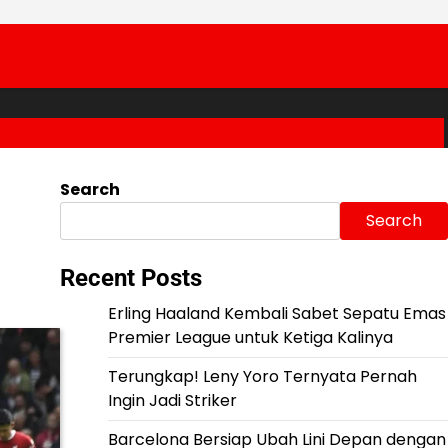
Search
Search
Recent Posts
Erling Haaland Kembali Sabet Sepatu Emas
Premier League untuk Ketiga Kalinya
Terungkap! Leny Yoro Ternyata Pernah
Ingin Jadi Striker
Barcelona Bersiap Ubah Lini Depan dengan