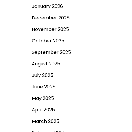
January 2026
December 2025
November 2025
October 2025
September 2025
August 2025
July 2025
June 2025
May 2025
April 2025
March 2025