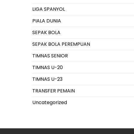
LIGA SPANYOL
PIALA DUNIA
SEPAK BOLA
SEPAK BOLA PEREMPUAN
TIMNAS SENIOR
TIMNAS U-20
TIMNAS U-23
TRANSFER PEMAIN
Uncategorized