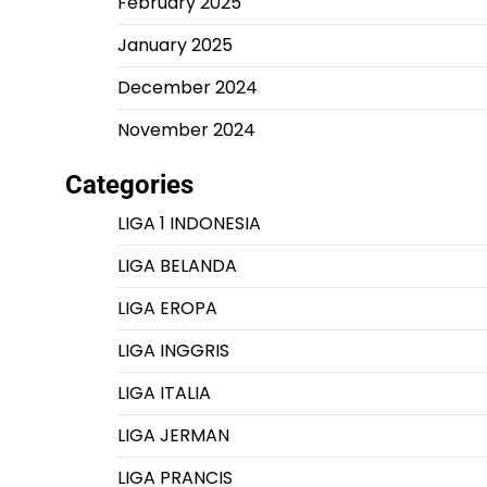
February 2025
January 2025
December 2024
November 2024
Categories
LIGA 1 INDONESIA
LIGA BELANDA
LIGA EROPA
LIGA INGGRIS
LIGA ITALIA
LIGA JERMAN
LIGA PRANCIS