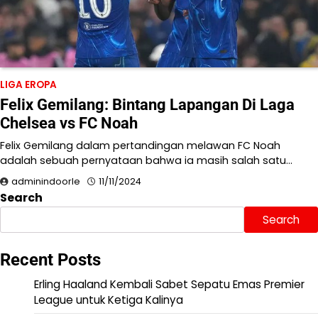
LIGA EROPA
Felix Gemilang: Bintang Lapangan Di Laga
Chelsea vs FC Noah
Felix Gemilang dalam pertandingan melawan FC Noah
adalah sebuah pernyataan bahwa ia masih salah satu…
adminindoorle
11/11/2024
Search
Search
Recent Posts
Erling Haaland Kembali Sabet Sepatu Emas Premier
League untuk Ketiga Kalinya