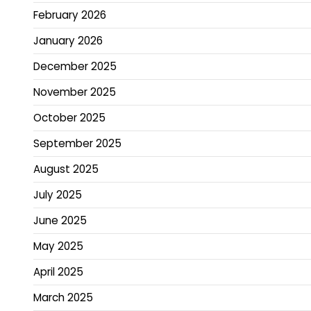
February 2026
January 2026
December 2025
November 2025
October 2025
September 2025
August 2025
July 2025
June 2025
May 2025
April 2025
March 2025