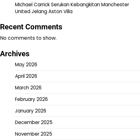
Michael Carrick Serukan Kebangkitan Manchester
United Jelang Aston Villa
Recent Comments
No comments to show.
Archives
May 2026
April 2026
March 2026
February 2026
January 2026
December 2025
November 2025