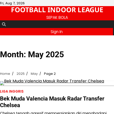
Skip
Fri, Aug 7, 2026
FOOTBALL INDOOR LEAGUE
to
content
SEPAK BOLA
Sign In
Month:
May 2025
Home
2025
May
Page 2
LIGA INGGRIS
Bek Muda Valencia Masuk Radar Transfer
Chelsea
Chelsea tengah agresif mempersiapkan diri menghadapi