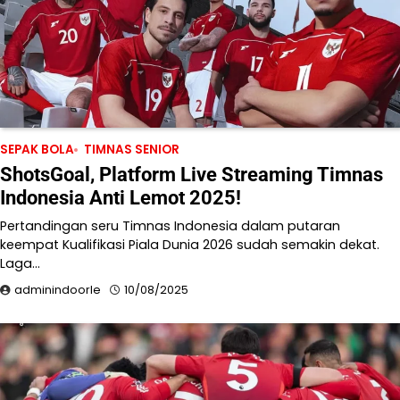
SEPAK BOLA
TIMNAS SENIOR
ShotsGoal, Platform Live Streaming Timnas
Indonesia Anti Lemot 2025!
Pertandingan seru Timnas Indonesia dalam putaran
keempat Kualifikasi Piala Dunia 2026 sudah semakin dekat.
Laga…
adminindoorle
10/08/2025