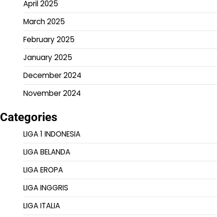
April 2025
March 2025
February 2025
January 2025
December 2024
November 2024
Categories
LIGA 1 INDONESIA
LIGA BELANDA
LIGA EROPA
LIGA INGGRIS
LIGA ITALIA