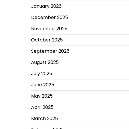
January 2026
December 2025
November 2025
October 2025
September 2025
August 2025
July 2025
June 2025
May 2025
April 2025
March 2025