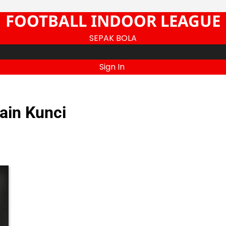
FOOTBALL INDOOR LEAGUE
SEPAK BOLA
Sign In
in Kunci