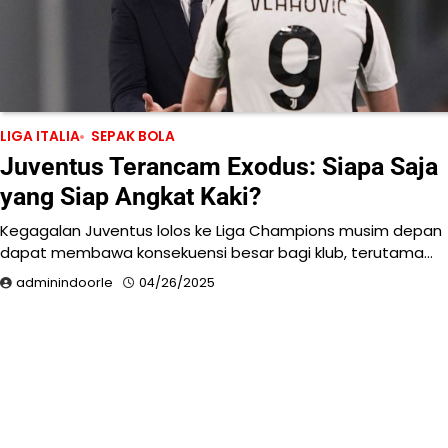
LIGA ITALIA
SEPAK BOLA
Juventus Terancam Exodus: Siapa Saja
yang Siap Angkat Kaki?
Kegagalan Juventus lolos ke Liga Champions musim depan
dapat membawa konsekuensi besar bagi klub, terutama…
adminindoorle
04/26/2025