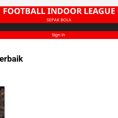
FOOTBALL INDOOR LEAGUE
SEPAK BOLA
Sign In
erbaik