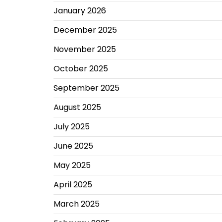
January 2026
December 2025
November 2025
October 2025
September 2025
August 2025
July 2025
June 2025
May 2025
April 2025
March 2025