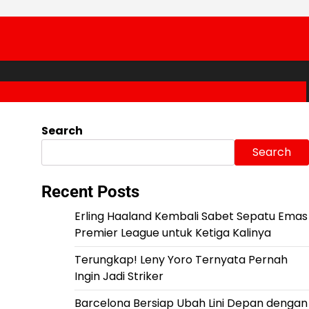
Search
Search
Recent Posts
Erling Haaland Kembali Sabet Sepatu Emas
Premier League untuk Ketiga Kalinya
Terungkap! Leny Yoro Ternyata Pernah
Ingin Jadi Striker
Barcelona Bersiap Ubah Lini Depan dengan