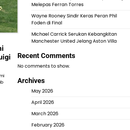
Melepas Ferran Torres
Wayne Rooney Sindir Keras Peran Phil
Foden di Final
Michael Carrick Serukan Kebangkitan
Manchester United Jelang Aston Villa
mi
Recent Comments
uigi
No comments to show.
mi
Archives
ub
May 2026
April 2026
March 2026
February 2026