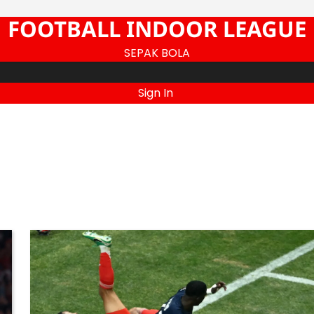
FOOTBALL INDOOR LEAGUE
SEPAK BOLA
Sign In