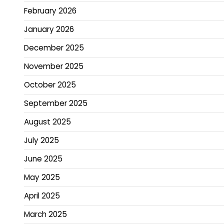
February 2026
January 2026
December 2025
November 2025
October 2025
September 2025
August 2025
July 2025
June 2025
May 2025
April 2025
March 2025