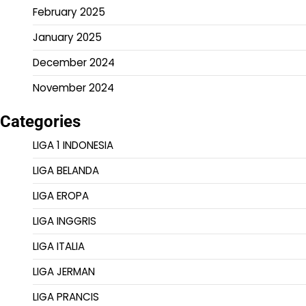
February 2025
January 2025
December 2024
November 2024
Categories
LIGA 1 INDONESIA
LIGA BELANDA
LIGA EROPA
LIGA INGGRIS
LIGA ITALIA
LIGA JERMAN
LIGA PRANCIS