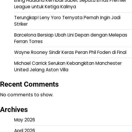
Erling Haaland Kembali Sabet Sepatu Emas Premier
League untuk Ketiga Kalinya
Terungkap! Leny Yoro Ternyata Pernah Ingin Jadi
Striker
Barcelona Bersiap Ubah Lini Depan dengan Melepas
Ferran Torres
Wayne Rooney Sindir Keras Peran Phil Foden di Final
Michael Carrick Serukan Kebangkitan Manchester
United Jelang Aston Villa
Recent Comments
No comments to show.
Archives
May 2026
April 2026