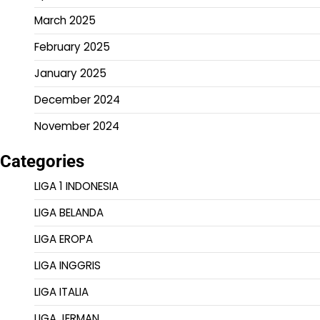
March 2025
February 2025
January 2025
December 2024
November 2024
Categories
LIGA 1 INDONESIA
LIGA BELANDA
LIGA EROPA
LIGA INGGRIS
LIGA ITALIA
LIGA JERMAN