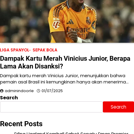
LIGA SPANYOL
SEPAK BOLA
Dampak Kartu Merah Vinicius Junior, Berapa
Lama Akan Disanksi?
​Dampak kartu merah Vinicius Junior, menunjukkan bahwa
pemain asal Brasil ini kemungkinan hanya akan menerima…
adminindoorle
01/07/2025
Search
Search
Recent Posts