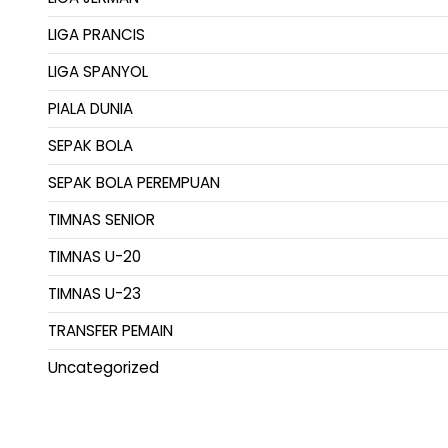
LIGA PRANCIS
LIGA SPANYOL
PIALA DUNIA
SEPAK BOLA
SEPAK BOLA PEREMPUAN
TIMNAS SENIOR
TIMNAS U-20
TIMNAS U-23
TRANSFER PEMAIN
Uncategorized