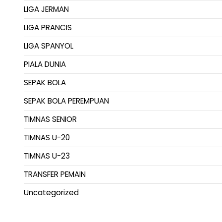
LIGA JERMAN
LIGA PRANCIS
LIGA SPANYOL
PIALA DUNIA
SEPAK BOLA
SEPAK BOLA PEREMPUAN
TIMNAS SENIOR
TIMNAS U-20
TIMNAS U-23
TRANSFER PEMAIN
Uncategorized