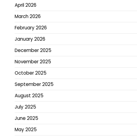
April 2026
March 2026
February 2026
January 2026
December 2025
November 2025
October 2025
September 2025
August 2025
July 2025
June 2025
May 2025