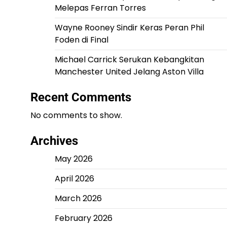
Melepas Ferran Torres
Wayne Rooney Sindir Keras Peran Phil
Foden di Final
Michael Carrick Serukan Kebangkitan
Manchester United Jelang Aston Villa
Recent Comments
No comments to show.
Archives
May 2026
April 2026
March 2026
February 2026