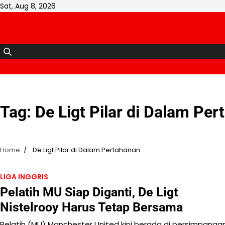
Skip
Sat, Aug 8, 2026
to
content
Tag:
De Ligt Pilar di Dalam Pe
Home
De Ligt Pilar di Dalam Pertahanan
LIGA INGGRIS
Pelatih MU Siap Diganti, De Ligt
Nistelrooy Harus Tetap Bersama
Pelatih (MU) Manchester United kini berada di persimpanga