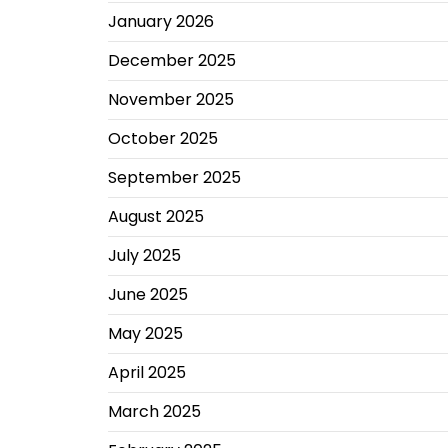
January 2026
December 2025
November 2025
October 2025
September 2025
August 2025
July 2025
June 2025
May 2025
April 2025
March 2025