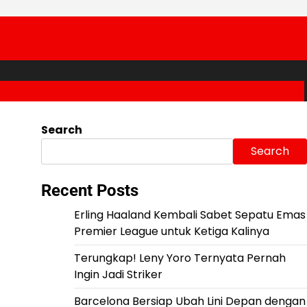
Search
Search
Recent Posts
Erling Haaland Kembali Sabet Sepatu Emas
Premier League untuk Ketiga Kalinya
Terungkap! Leny Yoro Ternyata Pernah
Ingin Jadi Striker
Barcelona Bersiap Ubah Lini Depan dengan