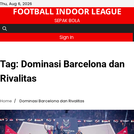
Skip
Thu, Aug 6, 2026
FOOTBALL INDOOR LEAGUE
to
content
SEPAK BOLA
Sign In
Tag:
Dominasi Barcelona dan
Rivalitas
Home
Dominasi Barcelona dan Rivalitas