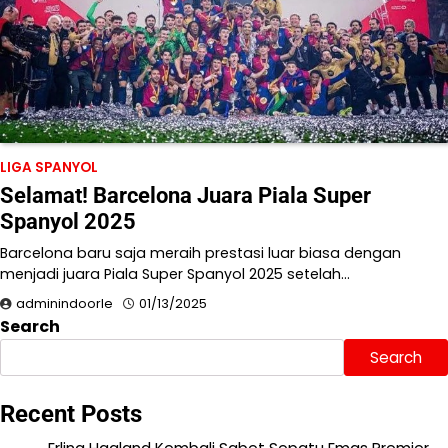
LIGA SPANYOL
Selamat! Barcelona Juara Piala Super
Spanyol 2025
​Barcelona baru saja meraih prestasi luar biasa dengan
menjadi juara Piala Super Spanyol 2025 setelah…
adminindoorle
01/13/2025
Search
Search
Recent Posts