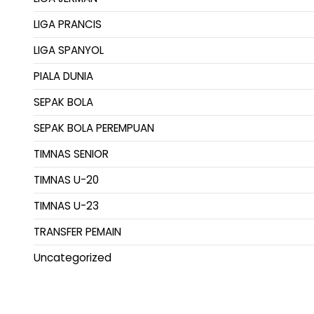
LIGA PRANCIS
LIGA SPANYOL
PIALA DUNIA
SEPAK BOLA
SEPAK BOLA PEREMPUAN
TIMNAS SENIOR
TIMNAS U-20
TIMNAS U-23
TRANSFER PEMAIN
Uncategorized