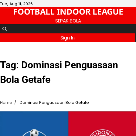
Skip
Tue, Aug 11, 2026
FOOTBALL INDOOR LEAGUE
to
content
SEPAK BOLA
Sign In
Tag:
Dominasi Penguasaan
Bola Getafe
Home
Dominasi Penguasaan Bola Getafe