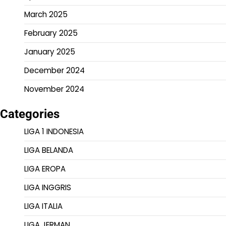
March 2025
February 2025
January 2025
December 2024
November 2024
Categories
LIGA 1 INDONESIA
LIGA BELANDA
LIGA EROPA
LIGA INGGRIS
LIGA ITALIA
LIGA JERMAN