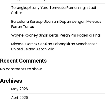
Terungkap! Leny Yoro Ternyata Pernah Ingin Jadi
Striker
Barcelona Bersiap Ubah Lini Depan dengan Melepas
Ferran Torres
Wayne Rooney Sindir Keras Peran Phil Foden di Final
Michael Carrick Serukan Kebangkitan Manchester
United Jelang Aston Villa
Recent Comments
No comments to show.
Archives
May 2026
April 2026