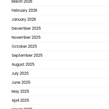
March 2026
February 2026
January 2026
December 2025
November 2025
October 2025
September 2025
August 2025
July 2025
June 2025
May 2025
April 2025