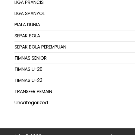
LIGA PRANCIS
LIGA SPANYOL
PIALA DUNIA
SEPAK BOLA
SEPAK BOLA PEREMPUAN
TIMNAS SENIOR
TIMNAS U-20
TIMNAS U-23
TRANSFER PEMAIN
Uncategorized