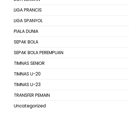
LIGA PRANCIS
LIGA SPANYOL
PIALA DUNIA
SEPAK BOLA
SEPAK BOLA PEREMPUAN
TIMNAS SENIOR
TIMNAS U-20
TIMNAS U-23
TRANSFER PEMAIN
Uncategorized