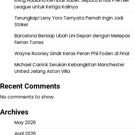
Erling Haaland Kembali Sabet Sepatu Emas Premier
League untuk Ketiga Kalinya
Terungkap! Leny Yoro Ternyata Pernah Ingin Jadi
Striker
Barcelona Bersiap Ubah Lini Depan dengan Melepas
Ferran Torres
Wayne Rooney Sindir Keras Peran Phil Foden di Final
Michael Carrick Serukan Kebangkitan Manchester
United Jelang Aston Villa
Recent Comments
No comments to show.
Archives
May 2026
April 2026