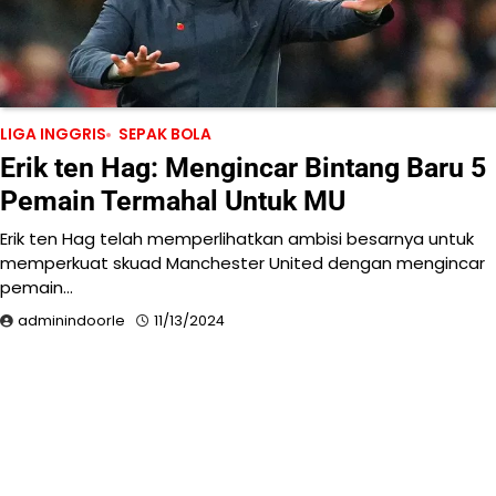
LIGA INGGRIS
SEPAK BOLA
Erik ten Hag: Mengincar Bintang Baru 5
Pemain Termahal Untuk MU
​Erik ten Hag telah memperlihatkan ambisi besarnya untuk
memperkuat skuad Manchester United dengan mengincar
pemain…
adminindoorle
11/13/2024