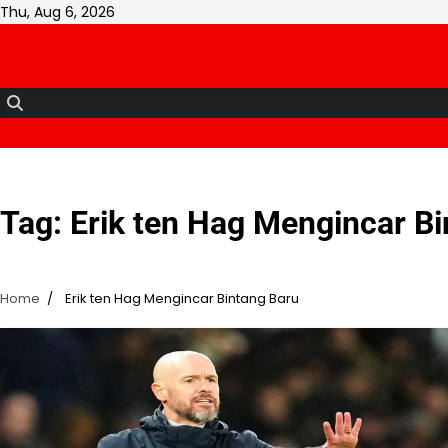
Skip
Thu, Aug 6, 2026
to
content
Tag:
Erik ten Hag Mengincar Bi
Home
Erik ten Hag Mengincar Bintang Baru