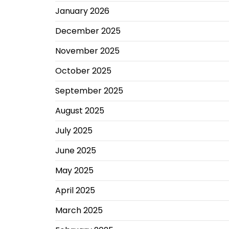
January 2026
December 2025
November 2025
October 2025
September 2025
August 2025
July 2025
June 2025
May 2025
April 2025
March 2025