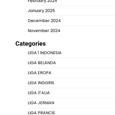
February 2025
January 2025
December 2024
November 2024
Categories
LIGA 1 INDONESIA
LIGA BELANDA
LIGA EROPA
LIGA INGGRIS
LIGA ITALIA
LIGA JERMAN
LIGA PRANCIS