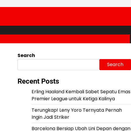
Search
Search
Recent Posts
Erling Haaland Kembali Sabet Sepatu Emas
Premier League untuk Ketiga Kalinya
Terungkap! Leny Yoro Ternyata Pernah
Ingin Jadi Striker
Barcelona Bersiap Ubah Lini Depan dengan