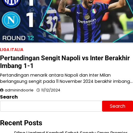
LIGA ITALIA
Pertandingan Sengit Napoli vs Inter Berakhir
Imbang 1-1
Pertandingan menarik antara Napoli dan Inter Milan
berlangsung sengit pada 11 November 2024 berakhir imbang…
adminindoorle
11/12/2024
Search
Search
Recent Posts