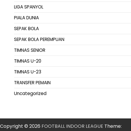
LIGA SPANYOL
PIALA DUNIA
SEPAK BOLA
SEPAK BOLA PEREMPUAN
TIMNAS SENIOR
TIMNAS U-20
TIMNAS U-23
TRANSFER PEMAIN
Uncategorized
Copyright © 2026
FOOTBALL INDOOR LEAGUE
Theme: