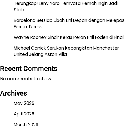
Terungkap! Leny Yoro Ternyata Pernah Ingin Jadi
Striker
Barcelona Bersiap Ubah Lini Depan dengan Melepas
Ferran Torres
Wayne Rooney Sindir Keras Peran Phil Foden di Final
Michael Carrick Serukan Kebangkitan Manchester
United Jelang Aston Villa
Recent Comments
No comments to show.
Archives
May 2026
April 2026
March 2026