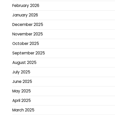
February 2026
January 2026
December 2025
November 2025
October 2025
September 2025
August 2025
July 2025
June 2025
May 2025
April 2025
March 2025