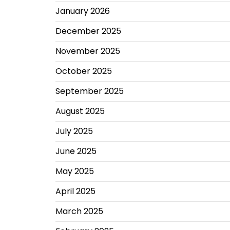
January 2026
December 2025
November 2025
October 2025
September 2025
August 2025
July 2025
June 2025
May 2025
April 2025
March 2025