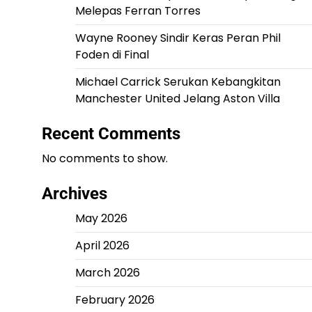
Melepas Ferran Torres
Wayne Rooney Sindir Keras Peran Phil
Foden di Final
Michael Carrick Serukan Kebangkitan
Manchester United Jelang Aston Villa
Recent Comments
No comments to show.
Archives
May 2026
April 2026
March 2026
February 2026