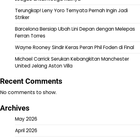
Terungkap! Leny Yoro Ternyata Pernah Ingin Jadi
Striker
Barcelona Bersiap Ubah Lini Depan dengan Melepas
Ferran Torres
Wayne Rooney Sindir Keras Peran Phil Foden di Final
Michael Carrick Serukan Kebangkitan Manchester
United Jelang Aston Villa
Recent Comments
No comments to show.
Archives
May 2026
April 2026