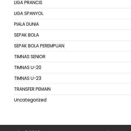
LIGA PRANCIS
LIGA SPANYOL
PIALA DUNIA
SEPAK BOLA
SEPAK BOLA PEREMPUAN
TIMNAS SENIOR
TIMNAS U-20
TIMNAS U-23
TRANSFER PEMAIN
Uncategorized