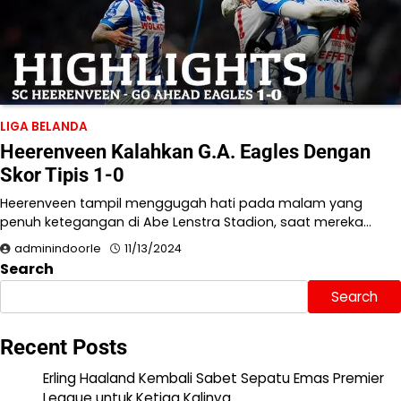
LIGA BELANDA
Heerenveen Kalahkan G.A. Eagles Dengan
Skor Tipis 1-0
Heerenveen tampil menggugah hati pada malam yang
penuh ketegangan di Abe Lenstra Stadion, saat mereka…
adminindoorle
11/13/2024
Search
Search
Recent Posts
Erling Haaland Kembali Sabet Sepatu Emas Premier
League untuk Ketiga Kalinya