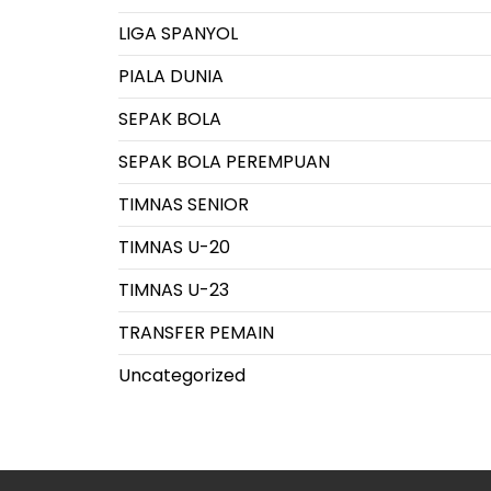
LIGA SPANYOL
PIALA DUNIA
SEPAK BOLA
SEPAK BOLA PEREMPUAN
TIMNAS SENIOR
TIMNAS U-20
TIMNAS U-23
TRANSFER PEMAIN
Uncategorized