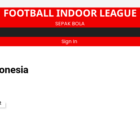
FOOTBALL INDOOR LEAGUE
SEPAK BOLA
Sign In
onesia