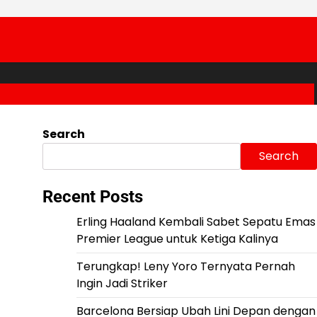
Search
Search
Recent Posts
Erling Haaland Kembali Sabet Sepatu Emas
Premier League untuk Ketiga Kalinya
Terungkap! Leny Yoro Ternyata Pernah
Ingin Jadi Striker
Barcelona Bersiap Ubah Lini Depan dengan