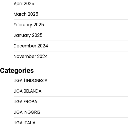
April 2025
March 2025
February 2025
January 2025
December 2024
November 2024
Categories
LIGA 1 INDONESIA
LIGA BELANDA
LIGA EROPA
LIGA INGGRIS
LIGA ITALIA