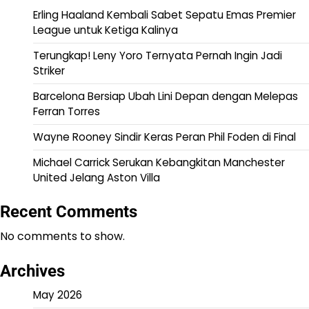
Erling Haaland Kembali Sabet Sepatu Emas Premier
League untuk Ketiga Kalinya
Terungkap! Leny Yoro Ternyata Pernah Ingin Jadi
Striker
Barcelona Bersiap Ubah Lini Depan dengan Melepas
Ferran Torres
Wayne Rooney Sindir Keras Peran Phil Foden di Final
Michael Carrick Serukan Kebangkitan Manchester
United Jelang Aston Villa
Recent Comments
No comments to show.
Archives
May 2026