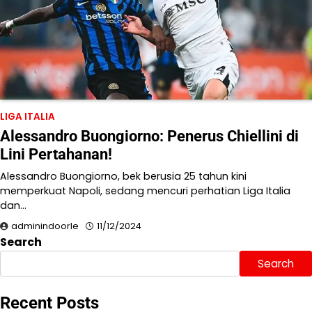
LIGA ITALIA
Alessandro Buongiorno: Penerus Chiellini di
Lini Pertahanan!
Alessandro Buongiorno, bek berusia 25 tahun kini
memperkuat Napoli, sedang mencuri perhatian Liga Italia
dan…
adminindoorle
11/12/2024
Search
Search
Recent Posts