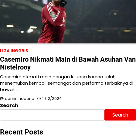
LIGA INGGRIS
Casemiro Nikmati Main di Bawah Asuhan Van
Nistelrooy
Casemiro nikmati main dengan leluasa karena telah
menemukan kembali semangat dan performa terbaiknya di
bawah…
adminindoorle
11/12/2024
Search
Search
Recent Posts