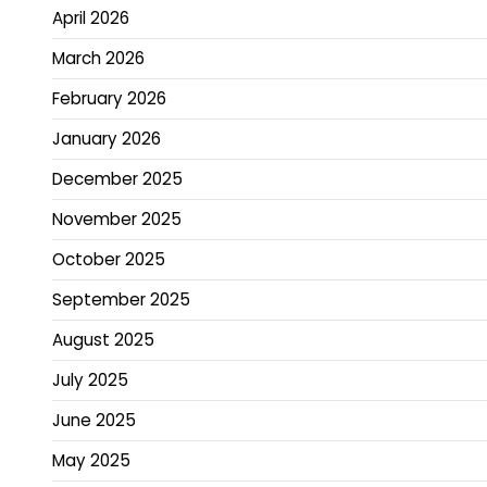
April 2026
March 2026
February 2026
January 2026
December 2025
November 2025
October 2025
September 2025
August 2025
July 2025
June 2025
May 2025