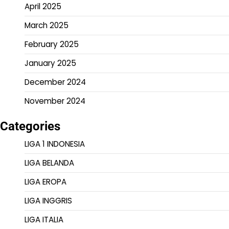
April 2025
March 2025
February 2025
January 2025
December 2024
November 2024
Categories
LIGA 1 INDONESIA
LIGA BELANDA
LIGA EROPA
LIGA INGGRIS
LIGA ITALIA