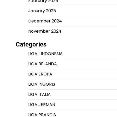
February 2025
January 2025
December 2024
November 2024
Categories
LIGA 1 INDONESIA
LIGA BELANDA
LIGA EROPA
LIGA INGGRIS
LIGA ITALIA
LIGA JERMAN
LIGA PRANCIS