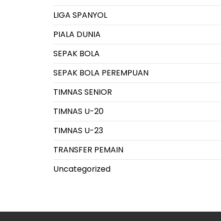
LIGA SPANYOL
PIALA DUNIA
SEPAK BOLA
SEPAK BOLA PEREMPUAN
TIMNAS SENIOR
TIMNAS U-20
TIMNAS U-23
TRANSFER PEMAIN
Uncategorized