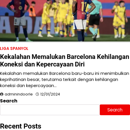
LIGA SPANYOL
Kekalahan Memalukan Barcelona Kehilangan
Koneksi dan Kepercayaan Diri
Kekalahan memalukan Barcelona baru-baru ini menimbulkan
keprihatinan besar, terutama terkait dengan kehilangan
koneksi dan kepercayaan…
adminindoorle
12/01/2024
Search
Search
Recent Posts