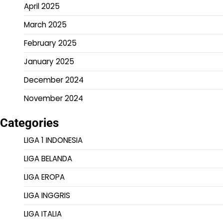
April 2025
March 2025
February 2025
January 2025
December 2024
November 2024
Categories
LIGA 1 INDONESIA
LIGA BELANDA
LIGA EROPA
LIGA INGGRIS
LIGA ITALIA