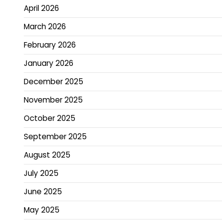
April 2026
March 2026
February 2026
January 2026
December 2025
November 2025
October 2025
September 2025
August 2025
July 2025
June 2025
May 2025