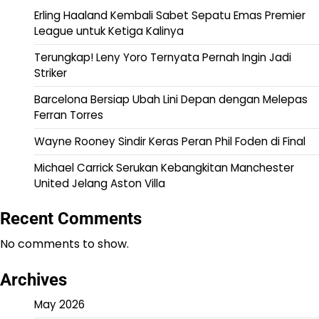
Erling Haaland Kembali Sabet Sepatu Emas Premier
League untuk Ketiga Kalinya
Terungkap! Leny Yoro Ternyata Pernah Ingin Jadi
Striker
Barcelona Bersiap Ubah Lini Depan dengan Melepas
Ferran Torres
Wayne Rooney Sindir Keras Peran Phil Foden di Final
Michael Carrick Serukan Kebangkitan Manchester
United Jelang Aston Villa
Recent Comments
No comments to show.
Archives
May 2026