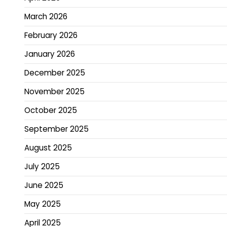
March 2026
February 2026
January 2026
December 2025
November 2025
October 2025
September 2025
August 2025
July 2025
June 2025
May 2025
April 2025