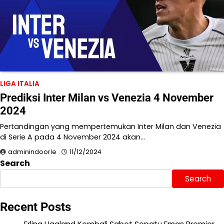
LIGA ITALIA
Prediksi Inter Milan vs Venezia 4 November
2024
Pertandingan yang mempertemukan Inter Milan dan Venezia
di Serie A pada 4 November 2024 akan…
adminindoorle
11/12/2024
Search
Search
Recent Posts