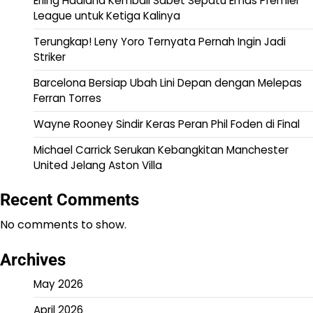
Erling Haaland Kembali Sabet Sepatu Emas Premier
League untuk Ketiga Kalinya
Terungkap! Leny Yoro Ternyata Pernah Ingin Jadi
Striker
Barcelona Bersiap Ubah Lini Depan dengan Melepas
Ferran Torres
Wayne Rooney Sindir Keras Peran Phil Foden di Final
Michael Carrick Serukan Kebangkitan Manchester
United Jelang Aston Villa
Recent Comments
No comments to show.
Archives
May 2026
April 2026