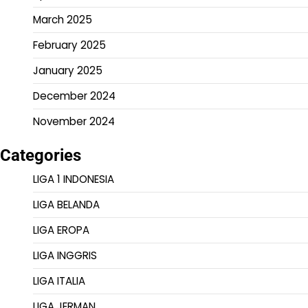
March 2025
February 2025
January 2025
December 2024
November 2024
Categories
LIGA 1 INDONESIA
LIGA BELANDA
LIGA EROPA
LIGA INGGRIS
LIGA ITALIA
LIGA JERMAN