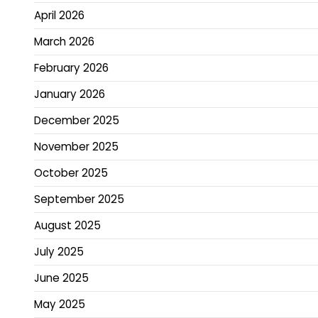
April 2026
March 2026
February 2026
January 2026
December 2025
November 2025
October 2025
September 2025
August 2025
July 2025
June 2025
May 2025