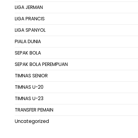
LIGA JERMAN
LIGA PRANCIS
LIGA SPANYOL
PIALA DUNIA
SEPAK BOLA
SEPAK BOLA PEREMPUAN
TIMNAS SENIOR
TIMNAS U-20
TIMNAS U-23
TRANSFER PEMAIN
Uncategorized