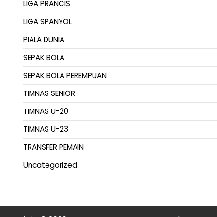
LIGA PRANCIS
LIGA SPANYOL
PIALA DUNIA
SEPAK BOLA
SEPAK BOLA PEREMPUAN
TIMNAS SENIOR
TIMNAS U-20
TIMNAS U-23
TRANSFER PEMAIN
Uncategorized