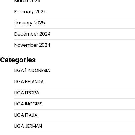
March 2025
February 2025
January 2025
December 2024
November 2024
Categories
LIGA 1 INDONESIA
LIGA BELANDA
LIGA EROPA
LIGA INGGRIS
LIGA ITALIA
LIGA JERMAN