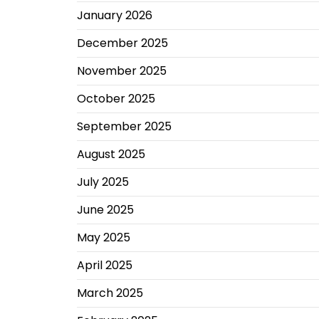
January 2026
December 2025
November 2025
October 2025
September 2025
August 2025
July 2025
June 2025
May 2025
April 2025
March 2025