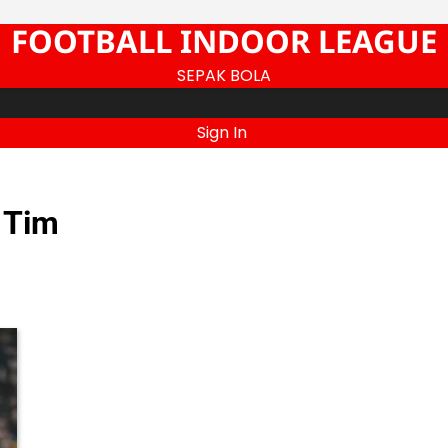
FOOTBALL INDOOR LEAGUE
SEPAK BOLA
Sign In
 Tim