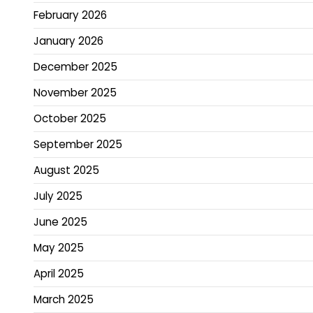
February 2026
January 2026
December 2025
November 2025
October 2025
September 2025
August 2025
July 2025
June 2025
May 2025
April 2025
March 2025