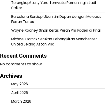
Terungkap! Leny Yoro Ternyata Pernah Ingin Jadi
Striker
Barcelona Bersiap Ubah Lini Depan dengan Melepas
Ferran Torres
Wayne Rooney Sindir Keras Peran Phil Foden di Final
Michael Carrick Serukan Kebangkitan Manchester
United Jelang Aston Villa
Recent Comments
No comments to show.
Archives
May 2026
April 2026
March 2026