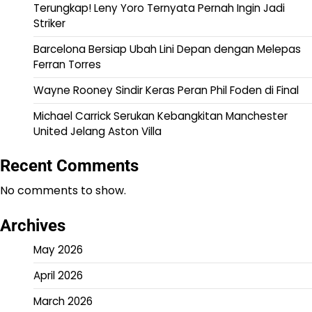
Terungkap! Leny Yoro Ternyata Pernah Ingin Jadi
Striker
Barcelona Bersiap Ubah Lini Depan dengan Melepas
Ferran Torres
Wayne Rooney Sindir Keras Peran Phil Foden di Final
Michael Carrick Serukan Kebangkitan Manchester
United Jelang Aston Villa
Recent Comments
No comments to show.
Archives
May 2026
April 2026
March 2026