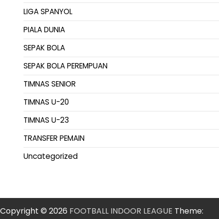
LIGA SPANYOL
PIALA DUNIA
SEPAK BOLA
SEPAK BOLA PEREMPUAN
TIMNAS SENIOR
TIMNAS U-20
TIMNAS U-23
TRANSFER PEMAIN
Uncategorized
Copyright © 2026
FOOTBALL INDOOR LEAGUE
Theme: