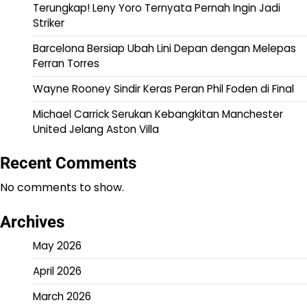
Terungkap! Leny Yoro Ternyata Pernah Ingin Jadi
Striker
Barcelona Bersiap Ubah Lini Depan dengan Melepas
Ferran Torres
Wayne Rooney Sindir Keras Peran Phil Foden di Final
Michael Carrick Serukan Kebangkitan Manchester
United Jelang Aston Villa
Recent Comments
No comments to show.
Archives
May 2026
April 2026
March 2026