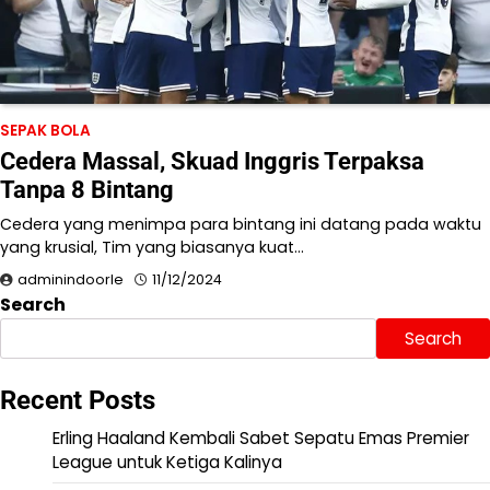
SEPAK BOLA
Cedera Massal, Skuad Inggris Terpaksa
Tanpa 8 Bintang
Cedera yang menimpa para bintang ini datang pada waktu
yang krusial, Tim yang biasanya kuat…
adminindoorle
11/12/2024
Search
Search
Recent Posts
Erling Haaland Kembali Sabet Sepatu Emas Premier
League untuk Ketiga Kalinya