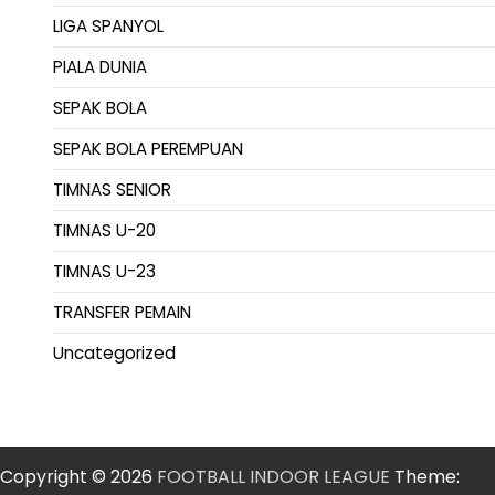
LIGA SPANYOL
PIALA DUNIA
SEPAK BOLA
SEPAK BOLA PEREMPUAN
TIMNAS SENIOR
TIMNAS U-20
TIMNAS U-23
TRANSFER PEMAIN
Uncategorized
Copyright © 2026
FOOTBALL INDOOR LEAGUE
Theme: