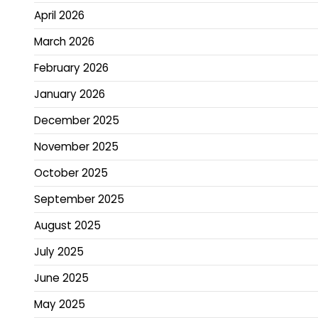
April 2026
March 2026
February 2026
January 2026
December 2025
November 2025
October 2025
September 2025
August 2025
July 2025
June 2025
May 2025