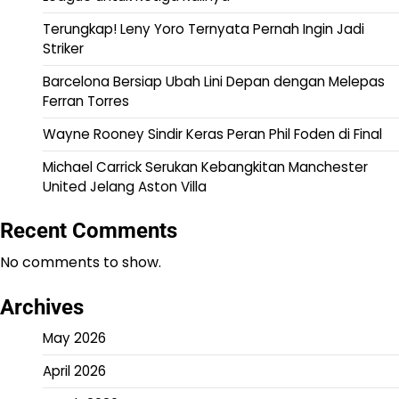
Terungkap! Leny Yoro Ternyata Pernah Ingin Jadi
Striker
Barcelona Bersiap Ubah Lini Depan dengan Melepas
Ferran Torres
Wayne Rooney Sindir Keras Peran Phil Foden di Final
Michael Carrick Serukan Kebangkitan Manchester
United Jelang Aston Villa
Recent Comments
No comments to show.
Archives
May 2026
April 2026